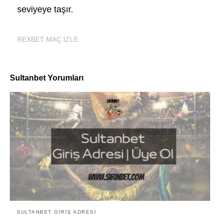
seviyeye taşır.
REXBET MAÇ İZLE
Sultanbet Yorumları
SULTANBET GIRIŞ ADRESI