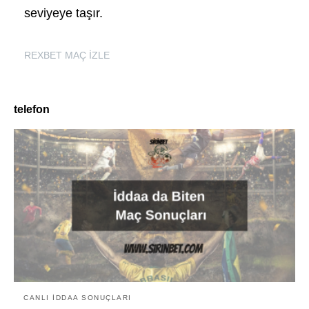
seviyeye taşır.
REXBET MAÇ İZLE
telefon
CANLI İDDAA SONUÇLARI