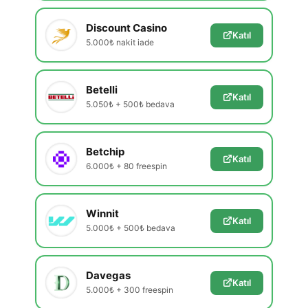
Discount Casino
Katıl
5.000₺ nakit iade
Betelli
Katıl
5.050₺ + 500₺ bedava
Betchip
Katıl
6.000₺ + 80 freespin
Winnit
Katıl
5.000₺ + 500₺ bedava
Davegas
Katıl
5.000₺ + 300 freespin