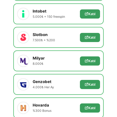
Intobet
Katıl
5.000₺ + 150 freespin
Slotbon
Katıl
7.500₺ + %200
Milyar
Katıl
8.000₺
Genzobet
Katıl
4.000₺ Her Ay
Hovarda
Katıl
%300 Bonus