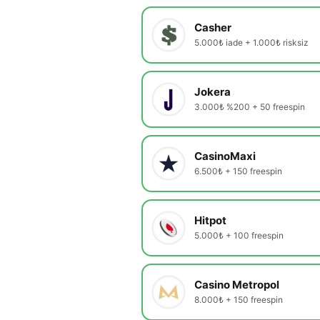
Casher
5.000₺ iade + 1.000₺ risksiz
Jokera
3.000₺ %200 + 50 freespin
CasinoMaxi
6.500₺ + 150 freespin
Hitpot
5.000₺ + 100 freespin
Casino Metropol
8.000₺ + 150 freespin