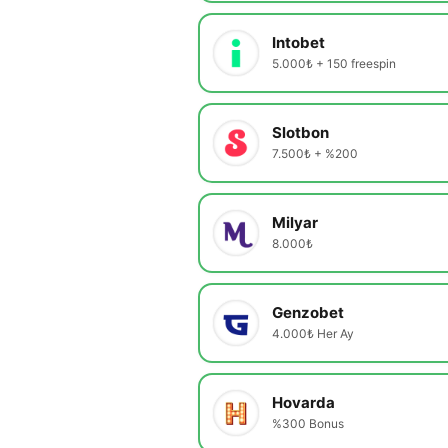
Intobet
5.000₺ + 150 freespin
Slotbon
7.500₺ + %200
Milyar
8.000₺
Genzobet
4.000₺ Her Ay
Hovarda
%300 Bonus