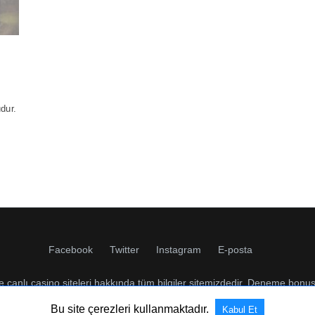
dur.
Facebook
Twitter
Instagram
E-posta
i ve canlı casino siteleri hakkında tüm bilgiler sitemizdedir. Deneme bonus
takip edebilirsiniz. ©2022 Şirinbet - Tüm Hakları Saklıdır
Bu site çerezleri kullanmaktadır.
Kabul Et