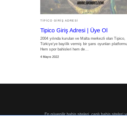
TIPICO GIRIŞ ADRESI
Tipico Giriş Adresi | Üye Ol
2004 yılında kurulan ve Malta merkezli olan Tipico,
Türkiye’ye bayilik vermiş bir şans oyunları platformu
Hem spor bahisleri hem de…
4 Mayıs 2022
En güvenilir bahis siteleri, canlı bahis siteler