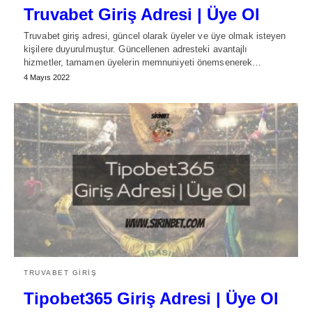
Truvabet Giriş Adresi | Üye Ol
Truvabet giriş adresi, güncel olarak üyeler ve üye olmak isteyen
kişilere duyurulmuştur. Güncellenen adresteki avantajlı
hizmetler, tamamen üyelerin memnuniyeti önemsenerek…
4 Mayıs 2022
TRUVABET GIRIŞ
Tipobet365 Giriş Adresi | Üye Ol