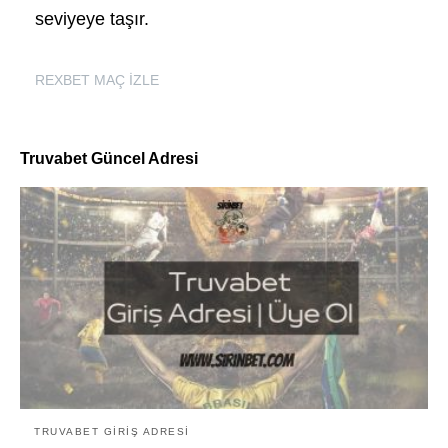
seviyeye taşır.
REXBET MAÇ İZLE
Truvabet Güncel Adresi
TRUVABET GIRIŞ ADRESI