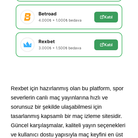
Betroad
Katıl
4.000₺ + 1.000₺ bedava
Rexbet
Katıl
3.000₺ + 1.500₺ bedava
Rexbet için hazırlanmış olan bu platform, spor
severlerin canlı maç yayınlarına hızlı ve
sorunsuz bir şekilde ulaşabilmesi için
tasarlanmış kapsamlı bir maç izleme sitesidir.
Güncel karşılaşmalar, kaliteli yayın seçenekleri
ve kullanıcı dostu yapısıyla maç keyfini en üst