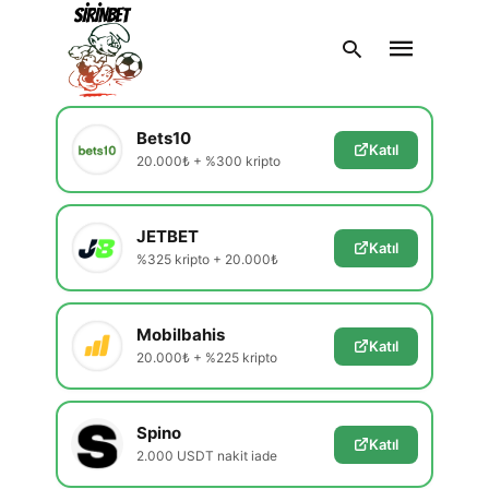
En Güvenilir Siteler
Yeni kampanya ve bonusları incele
Bets10
Katıl
20.000₺ + %300 kripto
Type
your
search
query
JETBET
and
Katıl
hit
%325 kripto + 20.000₺
enter:
Mobilbahis
Katıl
20.000₺ + %225 kripto
Spino
Katıl
2.000 USDT nakit iade