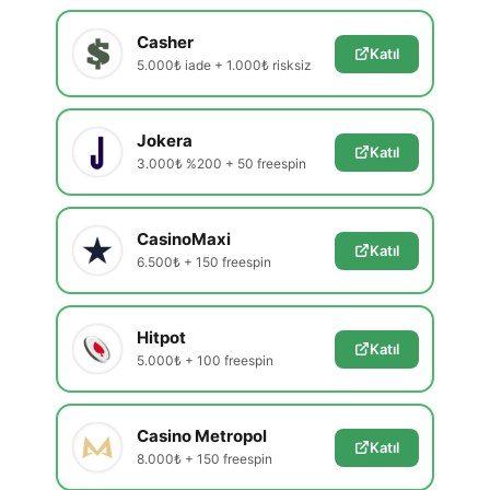
Casher
Katıl
5.000₺ iade + 1.000₺ risksiz
Jokera
Katıl
3.000₺ %200 + 50 freespin
CasinoMaxi
Katıl
6.500₺ + 150 freespin
Hitpot
Katıl
5.000₺ + 100 freespin
Casino Metropol
Katıl
8.000₺ + 150 freespin