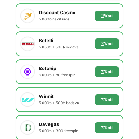
Discount Casino
Katıl
5.000₺ nakit iade
Betelli
Katıl
5.050₺ + 500₺ bedava
Betchip
Katıl
6.000₺ + 80 freespin
Winnit
Katıl
5.000₺ + 500₺ bedava
Davegas
Katıl
5.000₺ + 300 freespin