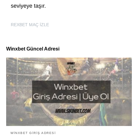
seviyeye taşır.
REXBET MAÇ İZLE
Winxbet Güncel Adresi
WINXBET GIRIŞ ADRESI