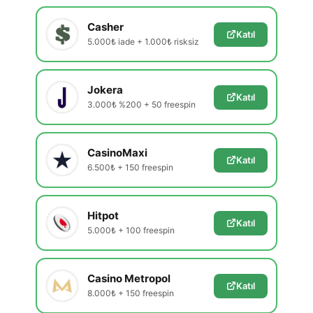
Casher
Katıl
5.000₺ iade + 1.000₺ risksiz
Jokera
Katıl
3.000₺ %200 + 50 freespin
CasinoMaxi
Katıl
6.500₺ + 150 freespin
Hitpot
Katıl
5.000₺ + 100 freespin
Casino Metropol
Katıl
8.000₺ + 150 freespin