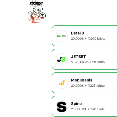
En Güvenilir Sit
Yeni kampanya ve bonuslar
Bets10
20.000₺ + %300 kripto
JETBET
%325 kripto + 20.000₺
Mobilbahis
20.000₺ + %225 kripto
Spino
2.000 USDT nakit iade