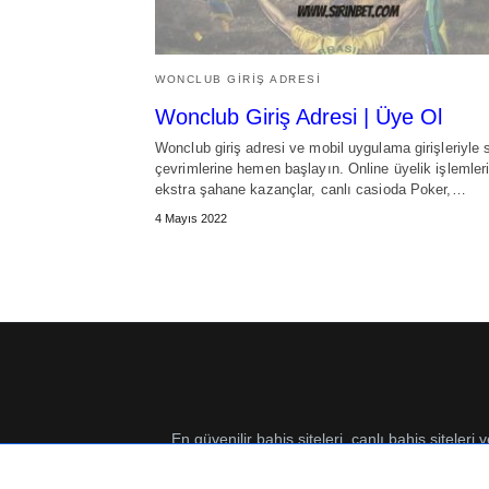
WONCLUB GIRIŞ ADRESI
Wonclub Giriş Adresi | Üye Ol
Wonclub giriş adresi ve mobil uygulama girişleriyle s
çevrimlerine hemen başlayın. Online üyelik işlemleri
ekstra şahane kazançlar, canlı casioda Poker,…
4 Mayıs 2022
En güvenilir bahis siteleri, canlı bahis siteler