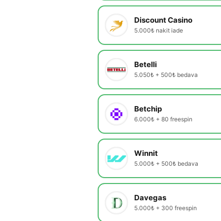
Discount Casino
5.000₺ nakit iade
Betelli
5.050₺ + 500₺ bedava
Betchip
6.000₺ + 80 freespin
Winnit
5.000₺ + 500₺ bedava
Davegas
5.000₺ + 300 freespin