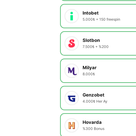
Intobet
5.000₺ + 150 freespin
Slotbon
7.500₺ + %200
Milyar
8.000₺
Genzobet
4.000₺ Her Ay
Hovarda
%300 Bonus