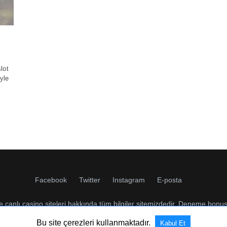
lot
yle
Facebook
Twitter
Instagram
E-posta
i ve canlı casino siteleri hakkında tüm bilgiler sitemizdedir. Deneme bonus
takip edebilirsiniz. ©2022 Şirinbet - Tüm Hakları Saklıdır
Bu site çerezleri kullanmaktadır.
Kabul Et