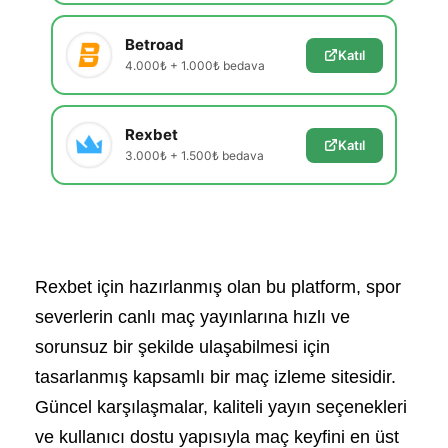
Betroad
Katıl
4.000₺ + 1.000₺ bedava
Rexbet
Katıl
3.000₺ + 1.500₺ bedava
Rexbet için hazırlanmış olan bu platform, spor
severlerin canlı maç yayınlarına hızlı ve
sorunsuz bir şekilde ulaşabilmesi için
tasarlanmış kapsamlı bir maç izleme sitesidir.
Güncel karşılaşmalar, kaliteli yayın seçenekleri
ve kullanıcı dostu yapısıyla maç keyfini en üst