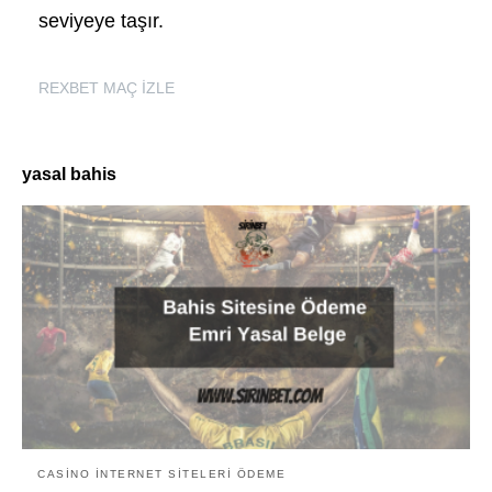
seviyeye taşır.
REXBET MAÇ İZLE
yasal bahis
CASINO İNTERNET SITELERI ÖDEME