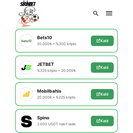
En Güvenilir Siteler
Yeni kampanya ve bonusları incele
Bets10
Katıl
20.000₺ + %300 kripto
Type
your
search
query
JETBET
and
Katıl
hit
%325 kripto + 20.000₺
enter:
Mobilbahis
Katıl
20.000₺ + %225 kripto
Spino
Katıl
2.000 USDT nakit iade