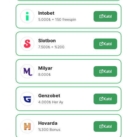
Intobet
Katıl
5.000₺ + 150 freespin
Slotbon
Katıl
7.500₺ + %200
Milyar
Katıl
8.000₺
Genzobet
Katıl
4.000₺ Her Ay
Hovarda
Katıl
%300 Bonus