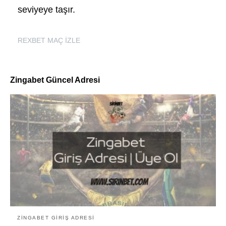
seviyeye taşır.
REXBET MAÇ İZLE
Zingabet Güncel Adresi
ZINGABET GIRIŞ ADRESI