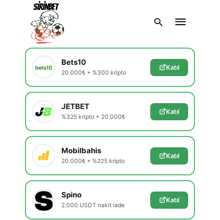
En Güvenilir Siteler
Yeni kampanya ve bonusları incele
Bets10
Katıl
20.000₺ + %300 kripto
Type
your
search
query
JETBET
and
Katıl
hit
%325 kripto + 20.000₺
enter:
Mobilbahis
Katıl
20.000₺ + %225 kripto
Spino
Katıl
2.000 USDT nakit iade