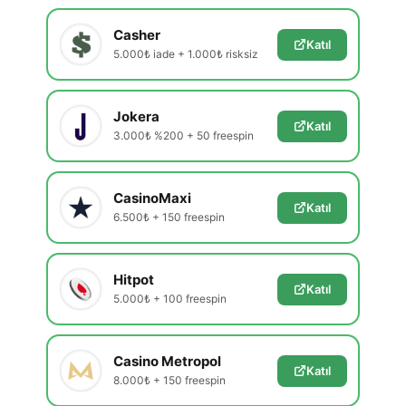
Casher
Katıl
5.000₺ iade + 1.000₺ risksiz
Jokera
Katıl
3.000₺ %200 + 50 freespin
CasinoMaxi
Katıl
6.500₺ + 150 freespin
Hitpot
Katıl
5.000₺ + 100 freespin
Casino Metropol
Katıl
8.000₺ + 150 freespin