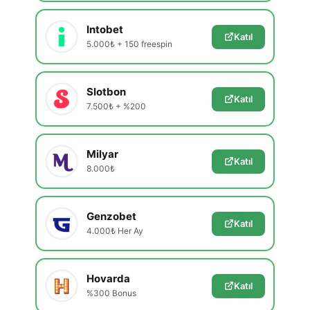
Intobet
Katıl
5.000₺ + 150 freespin
Slotbon
Katıl
7.500₺ + %200
Milyar
Katıl
8.000₺
Genzobet
Katıl
4.000₺ Her Ay
Hovarda
Katıl
%300 Bonus