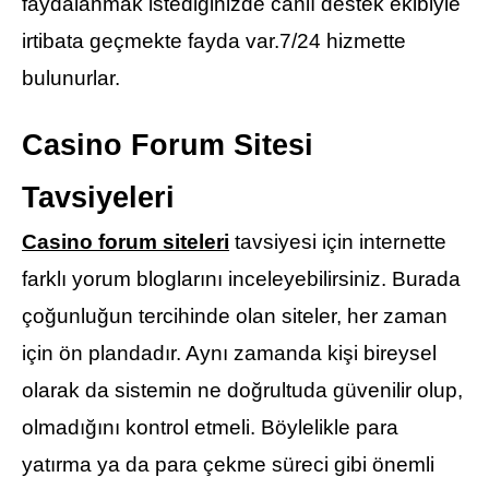
faydalanmak istediğinizde canlı destek ekibiyle
irtibata geçmekte fayda var.7/24 hizmette
bulunurlar.
Casino Forum Sitesi
Tavsiyeleri
Casino forum siteleri
tavsiyesi için internette
farklı yorum bloglarını inceleyebilirsiniz. Burada
çoğunluğun tercihinde olan siteler, her zaman
için ön plandadır. Aynı zamanda kişi bireysel
olarak da sistemin ne doğrultuda güvenilir olup,
olmadığını kontrol etmeli. Böylelikle para
yatırma ya da para çekme süreci gibi önemli