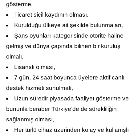
gösterme,
Ticaret sicil kaydının olması,
Kurulduğu ülkeye ait şekilde bulunmaları,
Şans oyunları kategorisinde otorite haline
gelmiş ve dünya çapında bilinen bir kuruluş
olmalı,
Lisanslı olması,
7 gün, 24 saat boyunca üyelere aktif canlı
destek hizmeti sunulmalı,
Uzun süredir piyasada faaliyet gösterme ve
bununla beraber Türkiye’de de sürekliliğin
sağlanmış olması,
Her türlü cihaz üzerinden kolay ve kullanışlı