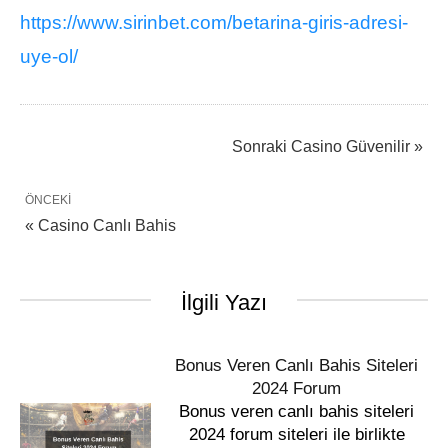
https://www.sirinbet.com/betarina-giris-adresi-
uye-ol/
Sonraki
Casino Güvenilir »
ÖNCEKI
« Casino Canlı Bahis
İlgili Yazı
Bonus Veren Canlı Bahis Siteleri
2024 Forum
Bonus veren canlı bahis siteleri
2024 forum siteleri ile birlikte