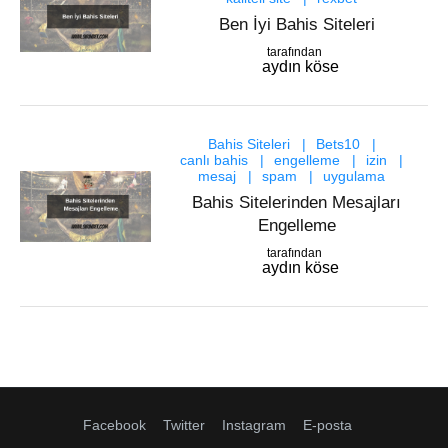
Ben İyi Bahis Siteleri
tarafından
aydın köse
Bahis Siteleri
Bets10
canlı bahis
engelleme
izin
mesaj
spam
uygulama
Bahis Sitelerinden Mesajları
Engelleme
tarafından
aydın köse
Facebook
Twitter
Instagram
E-posta