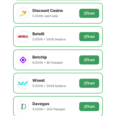
Discount Casino
Katıl
5.000₺ nakit iade
Betelli
Katıl
5.050₺ + 500₺ bedava
Betchip
Katıl
6.000₺ + 80 freespin
Winnit
Katıl
5.000₺ + 500₺ bedava
Davegas
Katıl
5.000₺ + 300 freespin