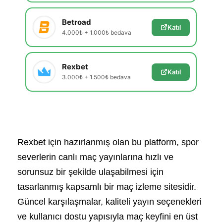
Betroad
Katıl
4.000₺ + 1.000₺ bedava
Rexbet
Katıl
3.000₺ + 1.500₺ bedava
Rexbet için hazırlanmış olan bu platform, spor
severlerin canlı maç yayınlarına hızlı ve
sorunsuz bir şekilde ulaşabilmesi için
tasarlanmış kapsamlı bir maç izleme sitesidir.
Güncel karşılaşmalar, kaliteli yayın seçenekleri
ve kullanıcı dostu yapısıyla maç keyfini en üst