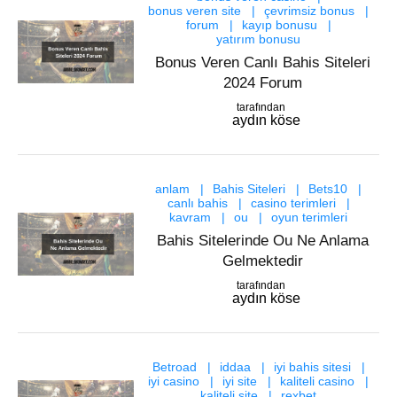
bonus veren site
çevrimsiz bonus
forum
kayıp bonusu
yatırım bonusu
Bonus Veren Canlı Bahis Siteleri
2024 Forum
tarafından
aydın köse
anlam
Bahis Siteleri
Bets10
canlı bahis
casino terimleri
kavram
ou
oyun terimleri
Bahis Sitelerinde Ou Ne Anlama
Gelmektedir
tarafından
aydın köse
Betroad
iddaa
iyi bahis sitesi
iyi casino
iyi site
kaliteli casino
kaliteli site
rexbet