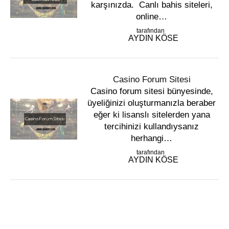
karşınızda. Canlı bahis siteleri,
online…
tarafından
AYDIN KÖSE
Casino Forum Sitesi
Casino forum sitesi bünyesinde,
üyeliğinizi oluşturmanızla beraber
eğer ki lisanslı sitelerden yana
tercihinizi kullandıysanız
herhangi…
tarafından
AYDIN KÖSE