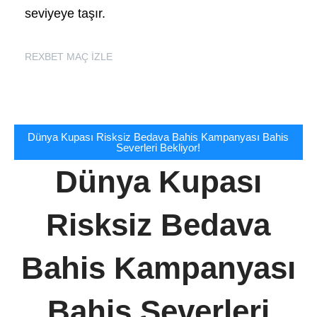
seviyeye taşır.
REXBET MAÇ İZLE
Dünya Kupası Risksiz Bedava Bahis Kampanyası Bahis
Severleri Bekliyor!
Dünya Kupası
Risksiz Bedava
Bahis Kampanyası
Bahis Severleri