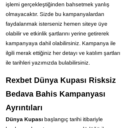
işlemi gerçekleştiğinden bahsetmek yanlış
olmayacaktır. Sizde bu kampanyalardan
faydalanmak isterseniz hemen siteye üye
olabilir ve etkinlik şartlarını yerine getirerek
kampanyaya dahil olabilirsiniz. Kampanya ile
ilgili merak ettiğiniz her detayı ve katılım şartları
ile tarihleri yazımızda bulabilirsiniz.
Rexbet Dünya Kupası Risksiz
Bedava Bahis Kampanyası
Ayrıntıları
Dünya Kupası
başlangıç tarihi itibariyle