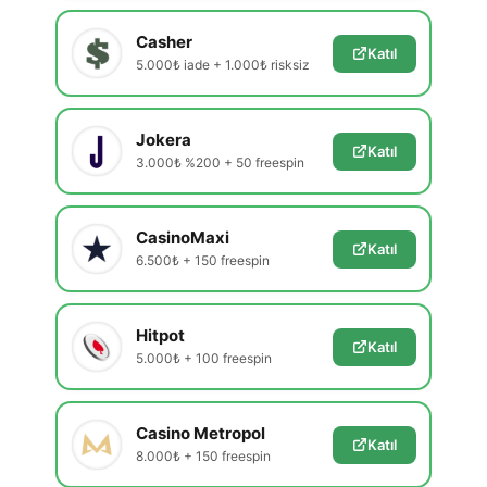
Casher
Katıl
5.000₺ iade + 1.000₺ risksiz
Jokera
Katıl
3.000₺ %200 + 50 freespin
CasinoMaxi
Katıl
6.500₺ + 150 freespin
Hitpot
Katıl
5.000₺ + 100 freespin
Casino Metropol
Katıl
8.000₺ + 150 freespin