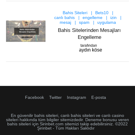
Bahis Siteleri
Bets10
canlı bahis
engelleme
izin
mesaj
spam
uygulama
Bahis Sitelerinden Mesajları
Engelleme
tarafından
aydın köse
Facebook
Twitter
Instagram
E-posta
En güvenilir bahis siteleri, canlı bahis siteleri ve canlı casino
siteleri hakkında tüm bilgiler sitemizdedir. Deneme bonusu veren
bahis siteleri için Sirinbet.com sitemizi takip edebilirsiniz. ©2022
Şirinbet - Tüm Hakları Saklıdır