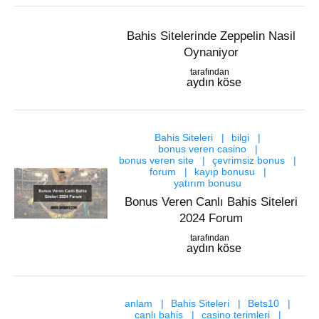
Bahis Sitelerinde Zeppelin Nasil
Oynaniyor
tarafından
aydın köse
Bahis Siteleri
bilgi
bonus veren casino
bonus veren site
çevrimsiz bonus
forum
kayıp bonusu
yatırım bonusu
Bonus Veren Canlı Bahis Siteleri
2024 Forum
tarafından
aydın köse
anlam
Bahis Siteleri
Bets10
canlı bahis
casino terimleri