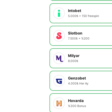
Intobet
5.000₺ + 150 freespin
Slotbon
7.500₺ + %200
Milyar
8.000₺
Genzobet
4.000₺ Her Ay
Hovarda
%300 Bonus