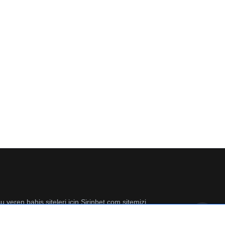
u veren bahis siteleri için Sirinbet.com sitemizi