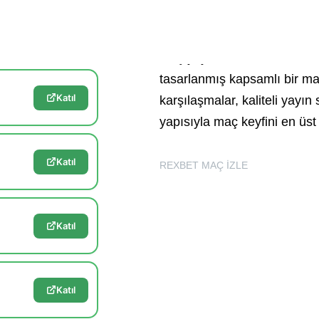
eler
Rexbet için hazırlanmış olan
ı incele
maç yayınlarına hızlı ve sor
tasarlanmış kapsamlı bir maç
Katıl
karşılaşmalar, kaliteli yayın
yapısıyla maç keyfini en üst 
Katıl
REXBET MAÇ İZLE
Katıl
Katıl