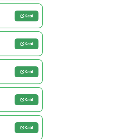
Katıl
Katıl
Katıl
Katıl
Katıl