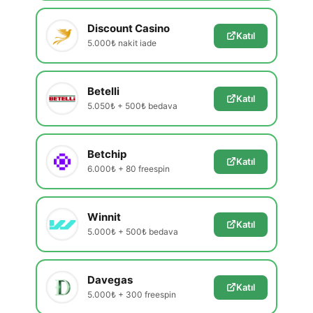
Discount Casino
Katıl
5.000₺ nakit iade
Betelli
Katıl
5.050₺ + 500₺ bedava
Betchip
Katıl
6.000₺ + 80 freespin
Winnit
Katıl
5.000₺ + 500₺ bedava
Davegas
Katıl
5.000₺ + 300 freespin