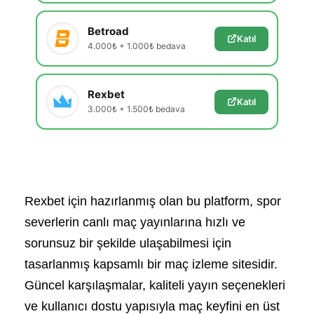
Betroad
Katıl
4.000₺ + 1.000₺ bedava
Rexbet
Katıl
3.000₺ + 1.500₺ bedava
Rexbet için hazırlanmış olan bu platform, spor
severlerin canlı maç yayınlarına hızlı ve
sorunsuz bir şekilde ulaşabilmesi için
tasarlanmış kapsamlı bir maç izleme sitesidir.
Güncel karşılaşmalar, kaliteli yayın seçenekleri
ve kullanıcı dostu yapısıyla maç keyfini en üst