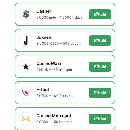
Casher
Katıl
5.000₺ iade + 1.000₺ risksiz
Jokera
Katıl
3.000₺ %200 + 50 freespin
CasinoMaxi
Katıl
6.500₺ + 150 freespin
Hitpot
Katıl
5.000₺ + 100 freespin
Casino Metropol
Katıl
8.000₺ + 150 freespin