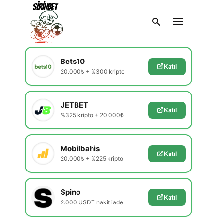
En Güvenilir Siteler
Yeni kampanya ve bonusları incele
Bets10
Katıl
20.000₺ + %300 kripto
Type
your
search
query
JETBET
and
Katıl
hit
%325 kripto + 20.000₺
enter:
Mobilbahis
Katıl
20.000₺ + %225 kripto
Spino
Katıl
2.000 USDT nakit iade