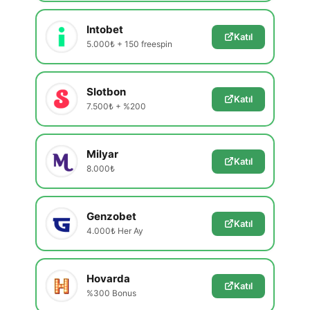
Intobet
Katıl
5.000₺ + 150 freespin
Slotbon
Katıl
7.500₺ + %200
Milyar
Katıl
8.000₺
Genzobet
Katıl
4.000₺ Her Ay
Hovarda
Katıl
%300 Bonus