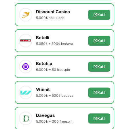
Discount Casino
Katıl
5.000₺ nakit iade
Betelli
Katıl
5.050₺ + 500₺ bedava
Betchip
Katıl
6.000₺ + 80 freespin
Winnit
Katıl
5.000₺ + 500₺ bedava
Davegas
Katıl
5.000₺ + 300 freespin