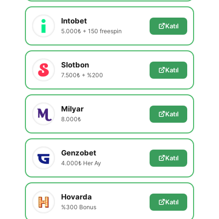
Intobet
Katıl
5.000₺ + 150 freespin
Slotbon
Katıl
7.500₺ + %200
Milyar
Katıl
8.000₺
Genzobet
Katıl
4.000₺ Her Ay
Hovarda
Katıl
%300 Bonus