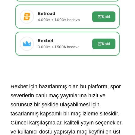
Betroad
Katıl
4.000₺ + 1.000₺ bedava
Rexbet
Katıl
3.000₺ + 1.500₺ bedava
Rexbet için hazırlanmış olan bu platform, spor
severlerin canlı maç yayınlarına hızlı ve
sorunsuz bir şekilde ulaşabilmesi için
tasarlanmış kapsamlı bir maç izleme sitesidir.
Güncel karşılaşmalar, kaliteli yayın seçenekleri
ve kullanıcı dostu yapısıyla maç keyfini en üst