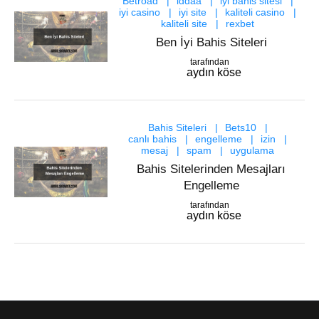
Betroad
iddaa
iyi bahis sitesi
iyi casino
iyi site
kaliteli casino
kaliteli site
rexbet
Ben İyi Bahis Siteleri
tarafından
aydın köse
Bahis Siteleri
Bets10
canlı bahis
engelleme
izin
mesaj
spam
uygulama
Bahis Sitelerinden Mesajları
Engelleme
tarafından
aydın köse