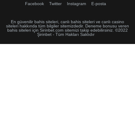
Facebook
Twitter
Instagram
E-posta
En güvenilir bahis siteleri, canlı bahis siteleri ve canlı casino
siteleri hakkında tüm bilgiler sitemizdedir. Deneme bonusu veren
bahis siteleri için Sirinbet.com sitemizi takip edebilirsiniz. ©2022
Şirinbet - Tüm Hakları Saklıdır