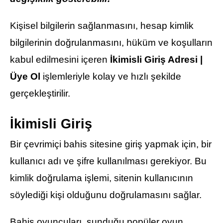
Kişisel bilgilerin sağlanmasını, hesap kimlik
bilgilerinin doğrulanmasını, hüküm ve koşulların
kabul edilmesini içeren
İkimisli Giriş Adresi |
Üye Ol
işlemleriyle kolay ve hızlı şekilde
gerçekleştirilir.
İkimisli Giriş
Bir çevrimiçi bahis sitesine giriş yapmak için, bir
kullanıcı adı ve şifre kullanılması gerekiyor. Bu
kimlik doğrulama işlemi, sitenin kullanıcının
söylediği kişi olduğunu doğrulamasını sağlar.
Bahis oyuncuları, sunduğu popüler oyun