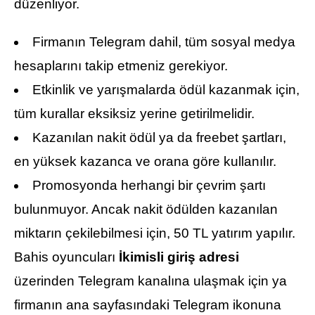
düzenliyor.
Firmanın Telegram dahil, tüm sosyal medya
hesaplarını takip etmeniz gerekiyor.
Etkinlik ve yarışmalarda ödül kazanmak için,
tüm kurallar eksiksiz yerine getirilmelidir.
Kazanılan nakit ödül ya da freebet şartları,
en yüksek kazanca ve orana göre kullanılır.
Promosyonda herhangi bir çevrim şartı
bulunmuyor. Ancak nakit ödülden kazanılan
miktarın çekilebilmesi için, 50 TL yatırım yapılır.
Bahis oyuncuları
İkimisli giriş adresi
üzerinden Telegram kanalına ulaşmak için ya
firmanın ana sayfasındaki Telegram ikonuna