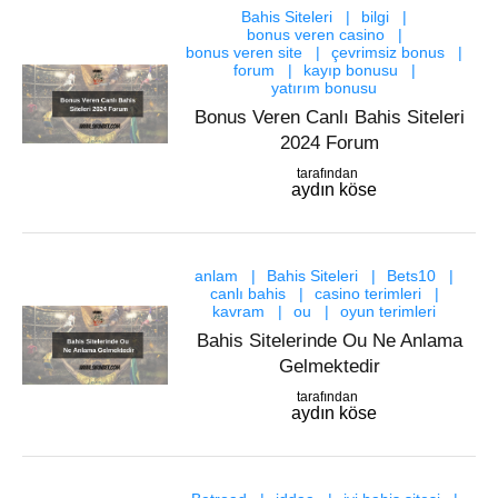
Bahis Siteleri
bilgi
bonus veren casino
bonus veren site
çevrimsiz bonus
forum
kayıp bonusu
yatırım bonusu
Bonus Veren Canlı Bahis Siteleri
2024 Forum
tarafından
aydın köse
anlam
Bahis Siteleri
Bets10
canlı bahis
casino terimleri
kavram
ou
oyun terimleri
Bahis Sitelerinde Ou Ne Anlama
Gelmektedir
tarafından
aydın köse