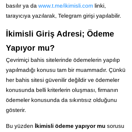
basılır ya da
www.t.me/ikimisli.com
linki,
tarayıcıya yazılarak, Telegram girişi yapılabilir.
İkimisli Giriş Adresi; Ödeme
Yapıyor mu?
Çevrimiçi bahis sitelerinde ödemelerin yapılıp
yapılmadığı konusu tam bir muammadır. Çünkü
her bahis sitesi güvenilir değildir ve ödemeler
konusunda belli kriterlerin oluşması, firmanın
ödemeler konusunda da sıkıntısız olduğunu
gösterir.
Bu yüzden
İkimisli ödeme yapıyor mu
sorusu