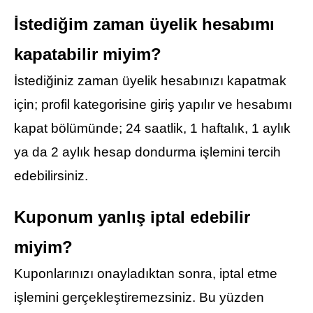
İstediğim zaman üyelik hesabımı
kapatabilir miyim?
İstediğiniz zaman üyelik hesabınızı kapatmak
için; profil kategorisine giriş yapılır ve hesabımı
kapat bölümünde; 24 saatlik, 1 haftalık, 1 aylık
ya da 2 aylık hesap dondurma işlemini tercih
edebilirsiniz.
Kuponum yanlış iptal edebilir
miyim?
Kuponlarınızı onayladıktan sonra, iptal etme
işlemini gerçekleştiremezsiniz. Bu yüzden