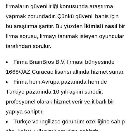
firmaların güvenilirliği konusunda araştırma
yapmak zorundadır. Çünkü güvenli bahis için
bu araştırma şarttır. Bu yüzden
İkimisli nasıl
bir
firma sorusu, firmayı tanımak isteyen oyuncular
tarafından sorulur.
Firma BrainBros B.V. firması bünyesinde
1668/JAZ Curacao lisansı altında hizmet sunar.
Firma hem Avrupa pazarında hem de
Türkiye pazarında 10 yılı aşkın süredir,
profesyonel olarak hizmet verir ve itibarlı bir
yapıya sahiptir.
Türkçe ve İngilizce görünüm özelliğine sahip