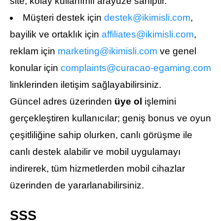
site, kolay kullanımlı arayüze sahiptir.
Müşteri destek için
destek@ikimisli.com
,
bayilik ve ortaklık için
affiliates@ikimisli.com
,
reklam için
marketing@ikimisli.com
ve genel
konular için
complaints@curacao-egaming.com
linklerinden iletişim sağlayabilirsiniz.
Güncel adres üzerinden
üye ol
işlemini
gerçekleştiren kullanıcılar; geniş bonus ve oyun
çeşitliliğine sahip olurken, canlı görüşme ile
canlı destek alabilir ve mobil uygulamayı
indirerek, tüm hizmetlerden mobil cihazlar
üzerinden de yararlanabilirsiniz.
SSS