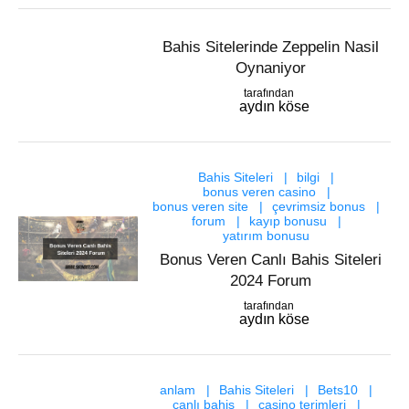
Bahis Sitelerinde Zeppelin Nasil
Oynaniyor
tarafından
aydın köse
Bahis Siteleri
bilgi
bonus veren casino
bonus veren site
çevrimsiz bonus
forum
kayıp bonusu
yatırım bonusu
Bonus Veren Canlı Bahis Siteleri
2024 Forum
tarafından
aydın köse
anlam
Bahis Siteleri
Bets10
canlı bahis
casino terimleri