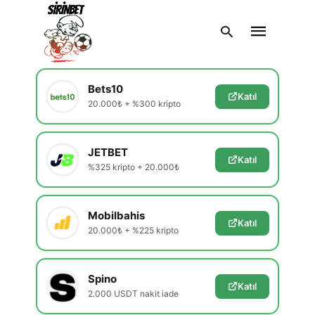
En Güvenilir Siteler
Yeni kampanya ve bonusları incele
Bets10
Katıl
20.000₺ + %300 kripto
Type
your
search
query
JETBET
and
Katıl
hit
%325 kripto + 20.000₺
enter:
Mobilbahis
Katıl
20.000₺ + %225 kripto
Spino
Katıl
2.000 USDT nakit iade