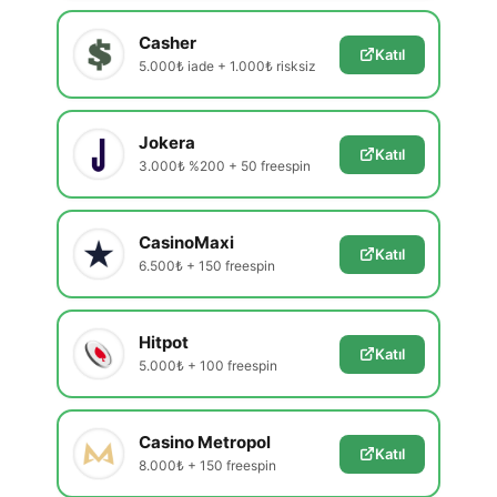
Casher
Katıl
5.000₺ iade + 1.000₺ risksiz
Jokera
Katıl
3.000₺ %200 + 50 freespin
CasinoMaxi
Katıl
6.500₺ + 150 freespin
Hitpot
Katıl
5.000₺ + 100 freespin
Casino Metropol
Katıl
8.000₺ + 150 freespin