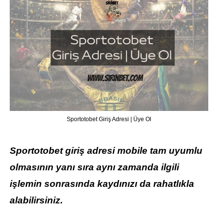
Sportotobet Giriş Adresi | Üye Ol
Sportotobet giriş adresi mobile tam uyumlu
olmasının yanı sıra aynı zamanda ilgili
işlemin sonrasında kaydınızı da rahatlıkla
alabilirsiniz.