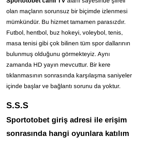
Sportotobet canlı TV
alanı sayesinde şifreli
olan maçların sorunsuz bir biçimde izlenmesi
mümkündür. Bu hizmet tamamen parasızdır.
Futbol, hentbol, buz hokeyi, voleybol, tenis,
masa tenisi gibi çok bilinen tüm spor dallarının
bulunmuş olduğunu görmekteyiz. Aynı
zamanda HD yayın mevcuttur. Bir kere
tıklanmasının sonrasında karşılaşma saniyeler
içinde başlar ve bağlantı sorunu da yoktur.
S.S.S
Sportotobet giriş adresi ile erişim
sonrasında hangi oyunlara katılım