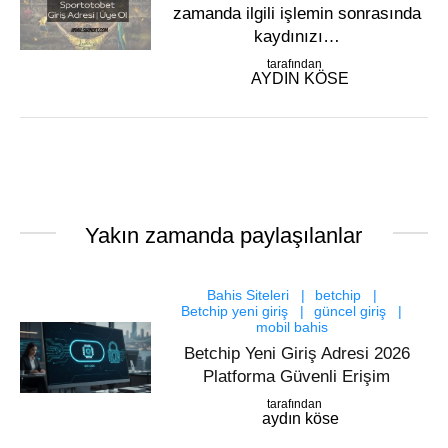
zamanda ilgili işlemin sonrasında
kaydınızı…
tarafından
AYDIN KÖSE
Yakın zamanda paylaşılanlar
Bahis Siteleri
betchip
Betchip yeni giriş
güncel giriş
mobil bahis
Betchip Yeni Giriş Adresi 2026
Platforma Güvenli Erişim
tarafından
aydın köse