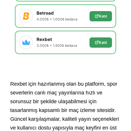
Betroad
Katıl
4.000₺ + 1.000₺ bedava
Rexbet
Katıl
3.000₺ + 1.500₺ bedava
Rexbet için hazırlanmış olan bu platform, spor
severlerin canlı maç yayınlarına hızlı ve
sorunsuz bir şekilde ulaşabilmesi için
tasarlanmış kapsamlı bir maç izleme sitesidir.
Güncel karşılaşmalar, kaliteli yayın seçenekleri
ve kullanıcı dostu yapısıyla maç keyfini en üst