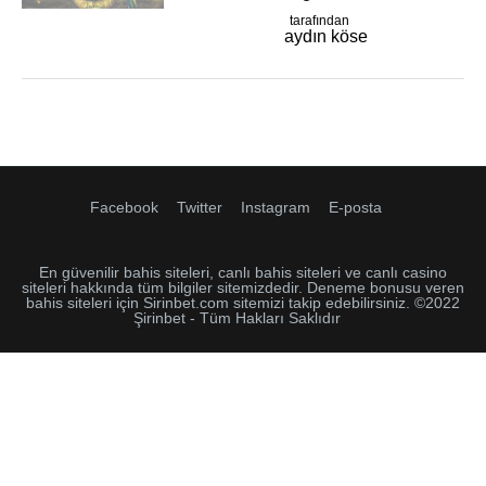
tarafından
aydın köse
Facebook
Twitter
Instagram
E-posta
En güvenilir bahis siteleri, canlı bahis siteleri ve canlı casino
siteleri hakkında tüm bilgiler sitemizdedir. Deneme bonusu veren
bahis siteleri için Sirinbet.com sitemizi takip edebilirsiniz. ©2022
Şirinbet - Tüm Hakları Saklıdır