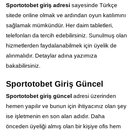
Sportotobet giriş adresi
sayesinde Türkçe
sitede online olmak ve ardından oyun katılımını
sağlamak mümkündür. Her daim tabletleri,
telefonları da tercih edebilirsiniz. Sunulmuş olan
hizmetlerden faydalanabilmek için üyelik de
alınmalıdır. Detaylar adına yazımıza
bakabilirsiniz.
Sportotobet Giriş Güncel
Sportotobet giriş güncel
adresi üzerinden
hemen yapılır ve bunun için ihtiyacınız olan şey
ise işletmenin en son alan adıdır. Daha
önceden üyeliği almış olan bir kişiye ofis hem